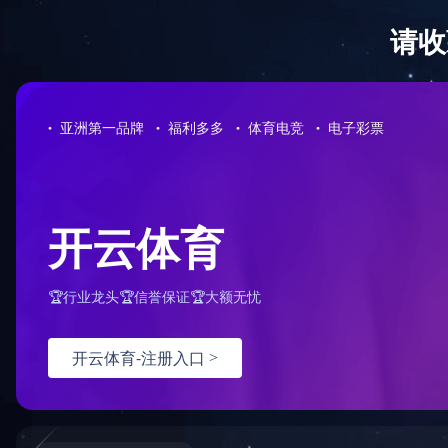
Sorry for the inconvenience.
Please report this message and include the following information to us
Thank you very much!
URL:
/product/6/tel:%20020-87566596
Server:
prod-qwmh-bj7-pool203-frontend-static-01
Date:
2026/01/28 11:52:16
乐鱼网页版
|
完美(中国)体育官方网站
|
MK官方端网站登录入