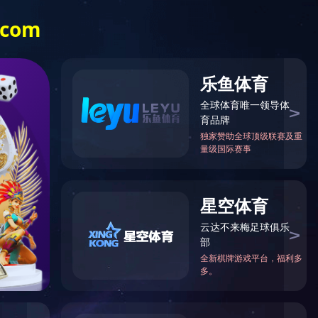
eyu·乐鱼（中国）体育官方网站
|
「B体育」
|
「B体育」
|