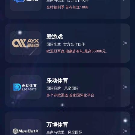
国内案例
国外案例
关于我们

关于我们
进一步了解

公司简介
企业文化
荣誉资质
发展历程
合作品牌
开云足球（中国）