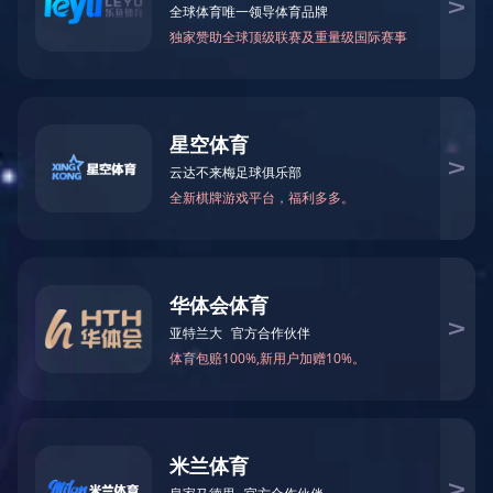
分支组网及移动办公
智能化组网解决方案
新闻资讯

新闻资讯
进一步了解

公司新闻
行业新闻
工程案例

工程案例
进一步了解
