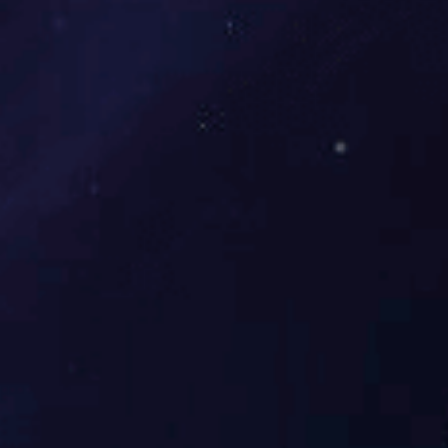
机房顶面上方需要做防水防潮处理，顶面下方刷乳胶漆做防尘
处理，顶部建议做微孔铝扣天花，顶面其主要作用是防火、美
观、降噪、防尘。灯具、烟感、温感探头等均安装在机房顶
面，由于顶面管线繁多，安装时各系统管路必须横平竖直，错
落有致，排列有序，保证机房底部整体性、美观性。
05-10

机房建设中布署新风系统的重要性
为保证主机房空气正压，防止灰尘进入机房，保证机房空气清
新，所以要在机房内设置一台全热交换器新风机，并且加安装
净化过滤装置和防火阀门。 新房还有通过的管道送到机房内
部，并且在内部的出入口方案安装上防火阀以及电动风量的调
节阀。 并且要确保机房区域每小时换气的次数大于或等于3
次。 排气设计应具有消防事故排气和自然排气功能。 新风换
气系统能与消防系统联动，一旦发生火灾事故，便能自动切断
新风进风。 机房的新风系统可以确保机房空调正常运行及机
房合理的正压状态。
05-10
