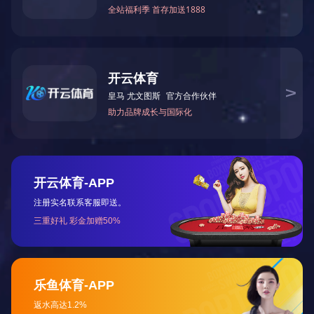
020-87566596